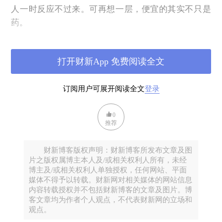
人一时反应不过来。可再想一层，便宜的其实不只是
药。
真正便宜的，是这一整套服务。晚上十点，居然有人
愿意接下这一单，把一盒4元的药从某个药店送到我楼
打开财新App 免费阅读全文
下，只收很少的钱，连那点加急费最后都退了回来。
药价低，是集采与仿制竞争的结果；配送费低，则是
订阅用户可展开阅读全文
登录
另一回事：它意味着在这座城市的深夜，有一份随叫
随到、按单计价、价格低廉的劳动，正等着被调用。
0
推荐
对我这个下单的人来说，这当然是好事。省钱，省
事，安心。可换到楼下那位小哥的角度，事情就是另
一个样子。他十点钟还在跑单，一单挣不了几个钱，
财新博客版权声明：财新博客所发布文章及图
片之版权属博主本人及/或相关权利人所有，未经
靠的正是这份劳动的单价被压得足够低，我才叫得
博主及/或相关权利人单独授权，任何网站、平面
起、也舍得叫这趟加急。我的便利，很大一部分是从
媒体不得予以转载。财新网对相关媒体的网站信息
内容转载授权并不包括财新博客的文章及图片。博
他这一单的报酬里省出来的。
客文章均为作者个人观点，不代表财新网的立场和
问题在于，我并不是只当消费者。下单的这一个钟头
观点。
我是消费者，白天上班的八个钟头我是劳动者。楼下